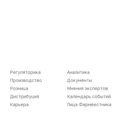
Регуляторика
Аналитика
Новости
Репортажи
Производство
Документы
Розница
Мнения экспертов
Регуляторика
Вебинары
Дистрибуция
Календарь событий
Производство
Подкасты
Карьера
Лица Фармвестника
Розница
Интервью
Дистрибуция
Газета
Карьера
Оформить подписку