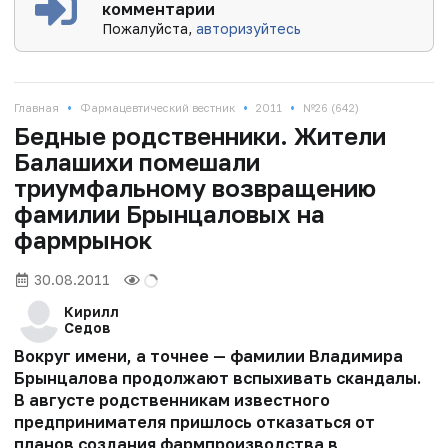
комментарии
Пожалуйста,
авторизуйтесь
•
•
•
Главная
Фармацевтический вестник
2011
№26 (642)
Бедные родственники. Жители
Балашихи помешали
триумфальному возвращению
фамилии Брынцаловых на
фармрынок
30.08.2011
Кирилл
Седов
Вокруг имени, а точнее — фамилии Владимира
Брынцалова продолжают вспыхивать скандалы.
В августе родственникам известного
предпринимателя пришлось отказаться от
планов создания фармпроизводства в