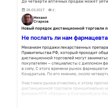
До четверти аптечных продаж может уйти
28.03.2017
Михаил
Старков
Новый порядок дистанционной торговли л
Не послать ли нам фармацевта
Механизм продажи лекарственных препарат
Правительства РФ, который проходит общ
дистанционной торговлей могут заниматьс
покупателям — специалисты с дипломом фар
в силу. С этого времени рынок фармацевти
Кондратьев. По его мнению, около четверт
Участники рынка отнеслись к этому прогно
дистанционной торговли принципиально нич
филиала НПК «Катрен» в Екатеринбурге Ива