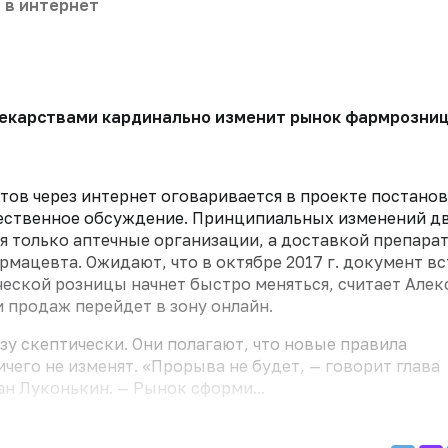
 в интернет
екарствами кардинально изменит рынок фармрозницы
ов через интернет оговаривается в проекте постано
ественное обсуждение. Принципиальных изменений дв
я только аптечные организации, а доставкой препара
мацевта. Ожидают, что в октябре 2017 г. документ в
ческой розницы начнет быстро меняться, считает Але
и продаж перейдет в зону онлайн.
зу скептически. Они полагают, что новые правила
его не изменят. «Прорыва не будет, — говорит глава
н Луконькин. — Рынок сформи...