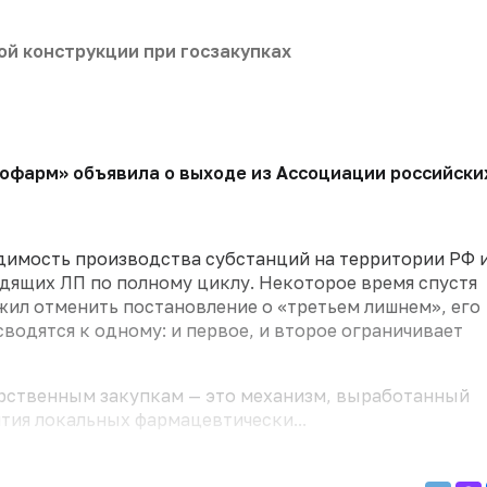
ой конструкции при госзакупках
рофарм» объявила о выходе из Ассоциации российски
одимость производства субстанций на территории РФ 
дящих ЛП по полному циклу. Некоторое время спустя
ил отменить постановление о «третьем лишнем», его
водятся к одному: и первое, и второе ограничивает
арственным закупкам — это механизм, выработанный
тия локальных фармацевтически...