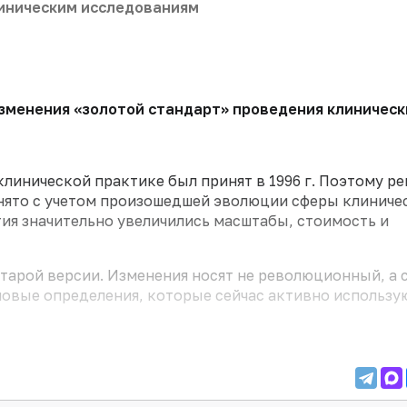
иническим исследованиям
зменения «золотой стандарт» проведения клинически
инической практике был принят в 1996 г. Поэтому р
нято с учетом произошедшей эволюции сферы клиниче
ия значительно увеличились масштабы, стоимость и
тарой версии. Изменения носят не революционный, а 
новые определения, которые сейчас активно использу