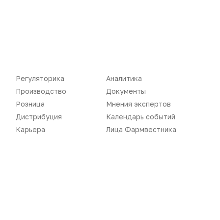
Документы
Реклама в газете
Бизнес
Реклама на сайте
Аптекарь
Контакты
Регуляторика
Аналитика
Производство
Документы
«Политика конфиденциальности»
Розница
Мнения экспертов
«Основные виды деятельности компании»
«Редакционная политика»
Дистрибуция
Календарь событий
Карьера
Лица Фармвестника
Воспроизведение материалов допускается только при соблюдении
ограничений, установленных Правообладателем
, при указании
автора используемых материалов и ссылки на портал
Pharmvestnik.ru как на источник заимствования с обязательной
гиперссылкой на сайт
pharmvestnik.ru