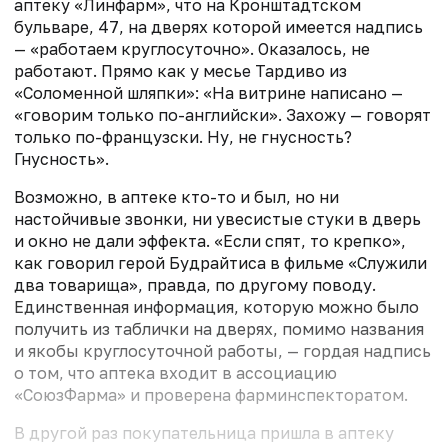
аптеку «Линфарм», что на Кронштадтском
бульваре, 47, на дверях которой имеется надпись
— «работаем круглосуточно». Оказалось, не
работают. Прямо как у месье Тардиво из
«Соломенной шляпки»: «На витрине написано —
«говорим только по-английски». Захожу — говорят
только по-французски. Ну, не гнусность?
Гнусность».
Возможно, в аптеке кто-то и был, но ни
настойчивые звонки, ни увесистые стуки в дверь
и окно не дали эффекта. «Если спят, то крепко»,
как говорил герой Будрайтиса в фильме «Служили
два товарища», правда, по другому поводу.
Единственная информация, которую можно было
получить из таблички на дверях, помимо названия
и якобы круглосуточной работы, — гордая надпись
о том, что аптека входит в ассоциацию
«СоюзФарма» и проверена фарминспекторатом.
В другой раз покупательница пришла в аптеку