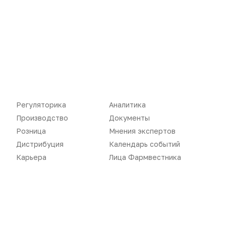
Новости
Репортажи
Регуляторика
Вебинары
Производство
Подкасты
Регуляторика
Аналитика
Розница
Интервью
Производство
Документы
Дистрибуция
Газета
Розница
Мнения экспертов
Дистрибуция
Календарь событий
Карьера
Оформить подписку
Карьера
Лица Фармвестника
Аналитика
Архив номеров
Документы
Реклама в газете
Бизнес
Реклама на сайте