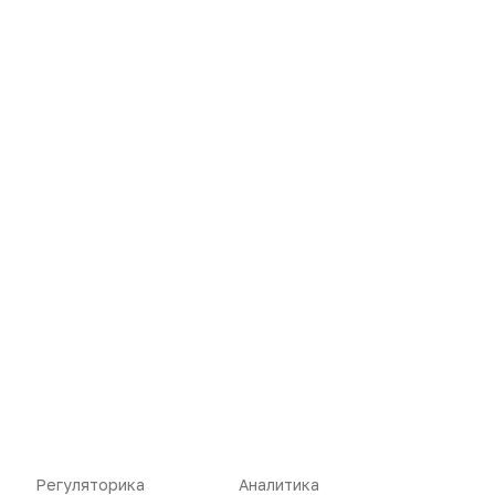
Новости
Репортажи
Регуляторика
Вебинары
Производство
Подкасты
Розница
Интервью
Дистрибуция
Газета
Карьера
Оформить подписку
Регуляторика
Аналитика