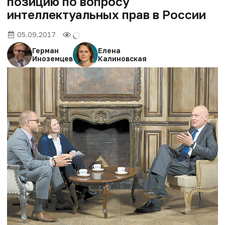
позицию по вопросу
интеллектуальных прав в России
05.09.2017
Герман
Елена
Иноземцев
Калиновская