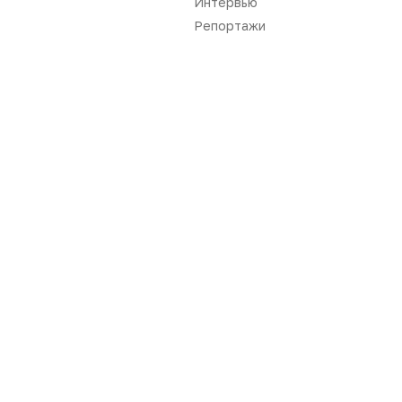
Интервью
Репортажи
Новости
Репортажи
Регуляторика
Вебинары
Производство
Подкасты
Розница
Интервью
Дистрибуция
Газета
Карьера
Оформить подписку
Аналитика
Архив номеров
Документы
Реклама в газете
Бизнес
Реклама на сайте