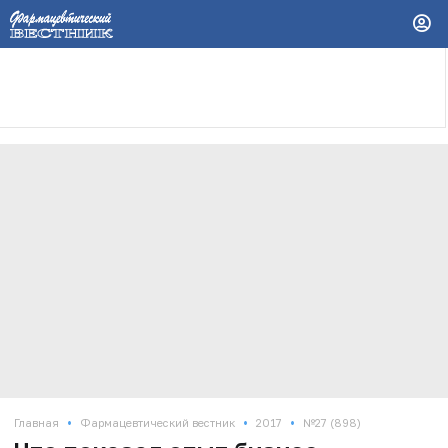
•
•
•
Главная
Фармацевтический вестник
2017
№27 (898)