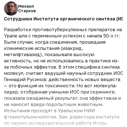
Михаил
Старков
Сотрудники Института органического синтеза (ИО
Разработки противотуберкулезных препаратов на
Урале шли с переменным успехом с начала 50-х гг.
Были случаи, когда соединения, прошедшие
клинические испытания (изакрид,
метилфтивазид), показывали высокую
активность, но не использовались в практике из-
за побочных эффектов. В этом специфика синтеза
молекул, считает ведущий научный сотрудник ИОС
Геннадий Русинов: действенность новых веществ
— это функция их токсичности. Но вот молекула-
лидер, отобранная учеными ИОС при скрининге,
показала ожидаемый результат: она эффективна и
не наносит вреда подопытным животным.
Испытания проходят в Уральском НИИ
фтизиопульмонологии. Зам. директора института
по научно-исследовательской работе Игорь