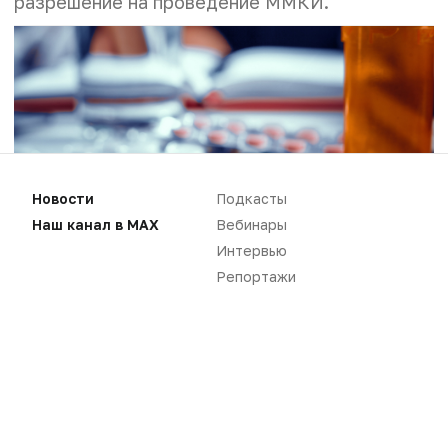
разрешение на проведение ММКИ.
Новости
Подкасты
Наш канал в MAX
Вебинары
Интервью
Фото: 123rf.com
Репортажи
Какие ММКИ одобрены
В мае 2026 года Минздрав РФ выдал 50
разрешений на проведение клинических
исследований (КИ), из них одно международное
многоцентровое клиническое исследование
(ММКИ). Компания «Генериум» планирует
провести сравнительное исследование