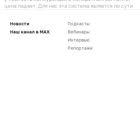
цена падает. Для нас эта система является по сути
запретительной, чтобы вводить в коммерческий
сегмент те препараты,...
Новости
Подкасты
Наш канал в MAX
Вебинары
Интервью
Репортажи
Для чтения статей необходимо
авторизоваться
Вам необходимо войти в свой аккаунт, либо
зарегистрировать новый.
ВОЙТИ