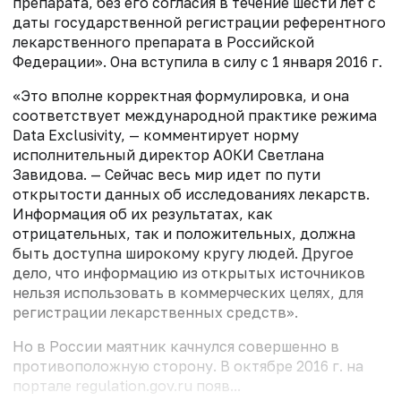
препарата, без его согласия в течение шести лет с
даты государственной регистрации референтного
лекарственного препарата в Российской
Федерации». Она вступила в силу с 1 января 2016 г.
«Это вполне корректная формулировка, и она
соответствует международной практике режима
Data Exclusivity, — комментирует норму
исполнительный директор АОКИ Светлана
Завидова. — Сейчас весь мир идет по пути
открытости данных об исследованиях лекарств.
Информация об их результатах, как
отрицательных, так и положительных, должна
быть доступна широкому кругу людей. Другое
дело, что информацию из открытых источников
нельзя использовать в коммерческих целях, для
регистрации лекарственных средств».
Но в России маятник качнулся совершенно в
противоположную сторону. В октябре 2016 г. на
портале regulation.gov.ru появ...