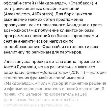
оффлайн-сетей («Макдоналдс», «Старбакс») и
централизованных онлайн-компаний
(Amazon.com, AliExpress). Для борющихся за
выживание мелких сетей предложение
прозвучало, как от сказочного Аладдина с тремя
возможностями: получение клиентской базы,
программных решений по бизнес-процессам и
снятие аналитической нагрузки по
ценообразованию. Франчайзи готов вести всю
аналитику по регионам для партнеров.
Идея запуска проекта витала давно, признается
Антон Буздалин, но на решительные шаги его
вдохновил фильм «Основатель» (2016 г.) — история
становления франчайзинговой империи
«Макдоналдс». «Фильм ускорил принятие решения
и сформировал ряд нюансов в нашей стратегии. Я
понял, кто целевой приобретатель нашей
франшизы». Владельцы должны быть
мотивированы на детальную ра...