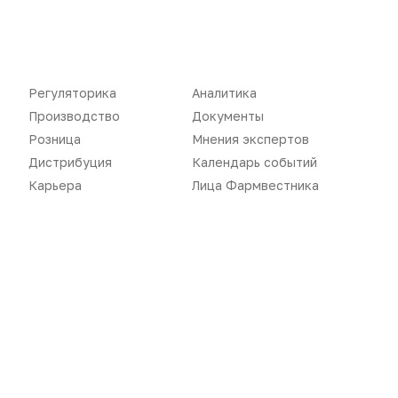
Регуляторика
Аналитика
Производство
Документы
Розница
Мнения экспертов
Новости
Репортажи
Дистрибуция
Календарь событий
Карьера
Лица Фармвестника
Регуляторика
Вебинары
Производство
Подкасты
Розница
Интервью
Дистрибуция
Газета
Карьера
Оформить подписку
Аналитика
Архив номеров
Документы
Реклама в газете