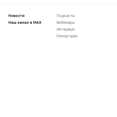
Новости
Подкасты
Наш канал в MAX
Вебинары
Интервью
Репортажи
Новости
Репортажи
Регуляторика
Вебинары
Производство
Подкасты