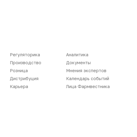
Розница
Интервью
Дистрибуция
Газета
Карьера
Оформить подписку
Аналитика
Архив номеров
Документы
Реклама в газете
Регуляторика
Аналитика
Бизнес
Реклама на сайте
Производство
Документы
Розница
Мнения экспертов
Аптекарь
Контакты
Дистрибуция
Календарь событий
Карьера
Лица Фармвестника
«Политика конфиденциальности»
«Основные виды деятельности компании»
«Редакционная политика»