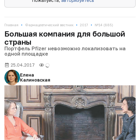
Пожалуйста,
авторизуйтесь
•
•
•
Главная
Фармацевтический вестник
2017
№14 (885)
Большая компания для большой
страны
Портфель Pfizer невозможно локализовать на
одной площадке
25.04.2017
Елена
Калиновская