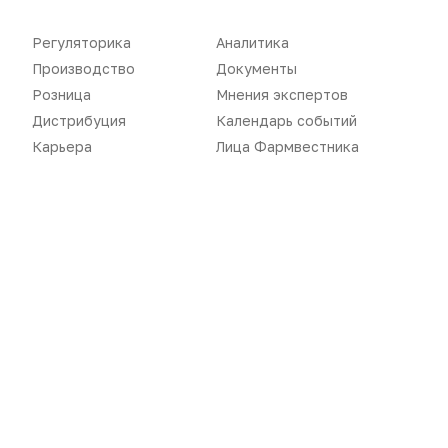
Регуляторика
Аналитика
Производство
Документы
Розница
Мнения экспертов
«Политика конфиденциальности»
Дистрибуция
Календарь событий
«Основные виды деятельности компании»
«Редакционная политика»
Карьера
Лица Фармвестника
Воспроизведение материалов допускается только при соблюдении
ограничений, установленных Правообладателем
, при указании
автора используемых материалов и ссылки на портал
Pharmvestnik.ru как на источник заимствования с обязательной
гиперссылкой на сайт
pharmvestnik.ru
Продолжая использовать наш сайт, вы даете согласие на
обработку файлов cookie, которые обеспечивают
правильную работу сайта.