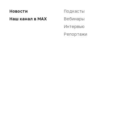
Новости
Подкасты
Наш канал в MAX
Вебинары
Новости
Репортажи
Интервью
Репортажи
Регуляторика
Вебинары
Производство
Подкасты
Розница
Интервью
Дистрибуция
Газета
Карьера
Оформить подписку
Аналитика
Архив номеров
Документы
Реклама в газете
Бизнес
Реклама на сайте
Аптекарь
Контакты