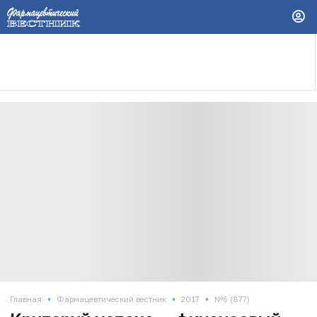
•
•
•
Главная
Фармацевтический вестник
2017
№6 (877)