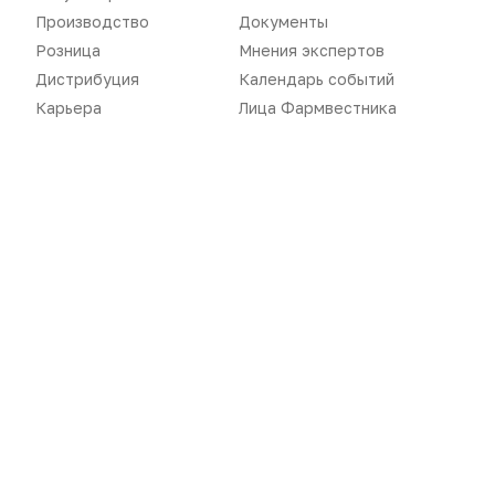
Аптекарь
Контакты
Производство
Документы
Розница
Мнения экспертов
Дистрибуция
Календарь событий
Карьера
Лица Фармвестника
«Политика конфиденциальности»
«Основные виды деятельности компании»
«Редакционная политика»
Воспроизведение материалов допускается только при соблюдении
ограничений, установленных Правообладателем
, при указании
автора используемых материалов и ссылки на портал
Pharmvestnik.ru как на источник заимствования с обязательной
гиперссылкой на сайт
pharmvestnik.ru
Продолжая использовать наш сайт, вы даете согласие на