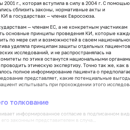
2001 г., которая вступила в силу в 2004 г. С помощью
лись сблизить законы, нормативные акты и
И в государствах — членах Евросоюза.
ударствам — членам ЕС, а не конкретным участникам
жить основные принципы проведения КИ, которые кажд
ить по мере сил и возможностей в своем национальн
тива уделяла принципам защиты отдельных пациентов
ских исследований, и не распространялась на
комитеты по этике останутся национальными органам
 проводить этическую экспертизу. Точно так же, как в
алось полное информирование пациента о предполага
сследование представляет, какие потенциальные выгод
 пациент испытывать при прохождении этого исследов
его толкование
ривает информированное согласие в подписанном вид
го законным представителем в случа...