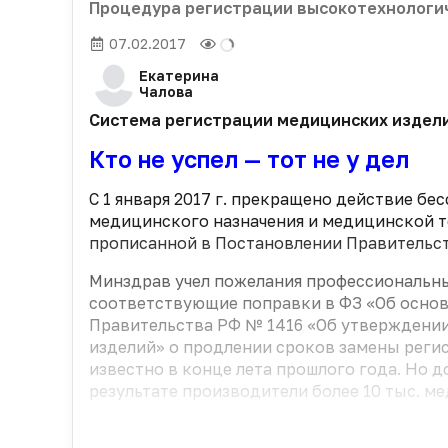
Процедура регистрации высокотехнологи
07.02.2017
Екатерина
Чалова
Система регистрации медицинских издели
Кто не успел — тот не у дел
С 1 января 2017 г. прекращено действие б
медицинского назначения и медицинской те
прописанной в Постановлении Правительс
Минздрав учел пожелания профессиональн
соответствующие поправки в ФЗ «Об основ
Правительства РФ № 1416 «Об утверждени
изделий» о продлении сроков замены регис
известно в конце лета прошлого года. Но д
результате производители более 10 тыс. мед