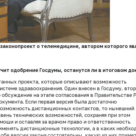
 законопроект о телемедицине, автором которого яв
лучит одобрение Госдумы, останутся ли в итоговом 
отанных проекта, которые описывают возможность
истеме здравоохранения. Один внесен в Госдуму, вто
о обсуждение на этапе согласования в Правительстве 
кумента. Если первая версия была достаточно
 возможность дистанционных контактов, то нынешний
вень технических возможностей, сохраняя при этом
ощи и оставляя за врачом право и ответственность
рименять дистанционные технологии, а в каких необхо
 обе версии закона состоятельны, какую из них приме