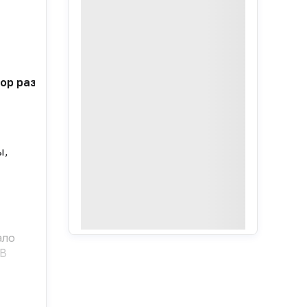
р развития отрасли — к такому выводу пришли эксп
ы,
ало
 В