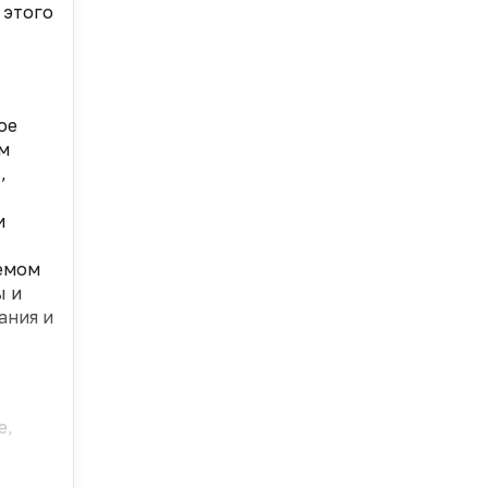
 этого
ое
ом
,
и
емом
ы и
ания и
е,