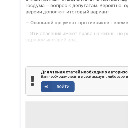
Госдума — вопрос к депутатам. Вероятно, од
версии дополнят итоговый вариант.
— Основной аргумент противников телемед
— Эти опасения имеют право на жизнь, но р
здравомыслящий вра...
Для чтения статей необходимо авторизо
Вам необходимо войти в свой аккаунт, либо зарег
ВОЙТИ