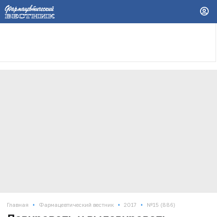
•
•
•
Главная
Фармацевтический вестник
2017
№15 (886)