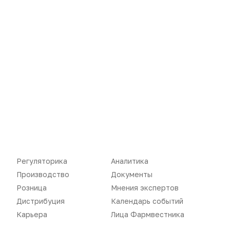
Розница
Интервью
Дистрибуция
Газета
Карьера
Оформить подписку
Аналитика
Архив номеров
Документы
Реклама в газете
Бизнес
Реклама на сайте
Аптекарь
Контакты
Регуляторика
Аналитика
Производство
Документы
Розница
Мнения экспертов
«Политика конфиденциальности»
Дистрибуция
Календарь событий
«Основные виды деятельности компании»
Карьера
Лица Фармвестника
«Редакционная политика»