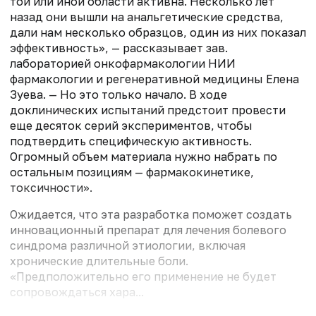
той или иной области активна. Несколько лет
назад они вышли на анальгетические средства,
дали нам несколько образцов, один из них показал
эффективность», — рассказывает зав.
лабораторией онкофармакологии НИИ
фармакологии и регенеративной медицины Елена
Зуева. — Но это только начало. В ходе
доклинических испытаний предстоит провести
еще десяток серий экспериментов, чтобы
подтвердить специфическую активность.
Огромный объем материала нужно набрать по
остальным позициям — фармакокинетике,
токсичности».
Ожидается, что эта разработка поможет создать
инновационный препарат для лечения болевого
синдрома различной этиологии, включая
хронические длительные боли.
«Предположительно его применение не будет
сопровождаться хара...