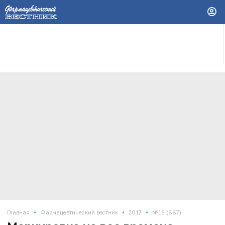
•
•
•
Главная
Фармацевтический вестник
2017
№16 (887)