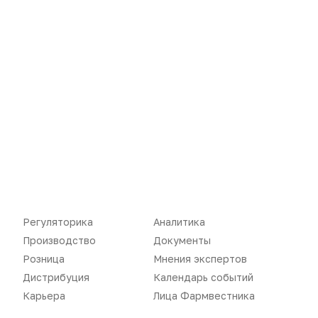
Новости
Репортажи
Регуляторика
Аналитика
Регуляторика
Вебинары
Производство
Документы
Производство
Подкасты
Розница
Мнения экспертов
Дистрибуция
Календарь событий
Розница
Интервью
Карьера
Лица Фармвестника
Дистрибуция
Газета