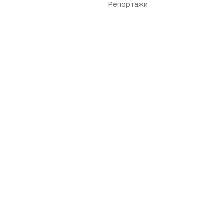
Репортажи
Нет комментариев
Вы не можете оставлять
комментарии
Пожалуйста,
авторизуйтесь