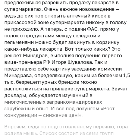
предложившая разрешить продажу лекарств в
супермаркетах. Очень важное нововведение —
ведь до сих пор открыть аптечный киоск в
прикассовой зоне супермаркета никому в голову
не приходило. А теперь, с подачи ФАС, прямо у
полок с продуктами между селедкой и
пельменями можно будет закинуть в корзинку
каких-нибудь лекарств. Вот только каких? Это
решает Минздрав, выполняя поручение первого
вице-премьера РФ Игоря Шувалова. Так и
представляю себе картину заседания комиссии
Минздрава, определяющую, каким из более чем 1,5
тыс. безрецептурных брендов можно
расположиться на прилавке супермаркета. Звучат
доклады, обсуждается изученный в
многочисленных загранкомандировках
зарубежный опыт. И все под лозунгом «Рост
конкуренции — снижение цен!».
Впрочем, судя по подготовленному перечню, гора
родила мышь. Список состоит из семи групп