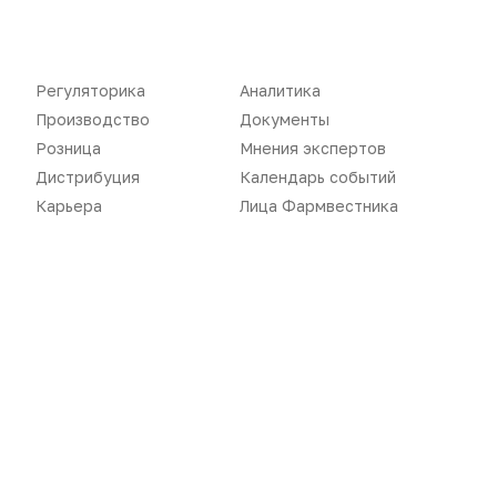
Документы
Реклама в газете
Бизнес
Реклама на сайте
Регуляторика
Аналитика
Производство
Документы
Аптекарь
Контакты
Розница
Мнения экспертов
Дистрибуция
Календарь событий
Карьера
Лица Фармвестника
«Политика конфиденциальности»
«Основные виды деятельности компании»
«Редакционная политика»
Воспроизведение материалов допускается только при соблюдении
ограничений, установленных Правообладателем
, при указании
автора используемых материалов и ссылки на портал