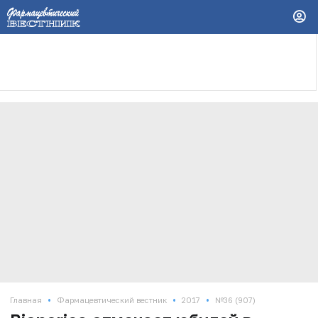
•
•
•
Главная
Фармацевтический вестник
2017
№36 (907)