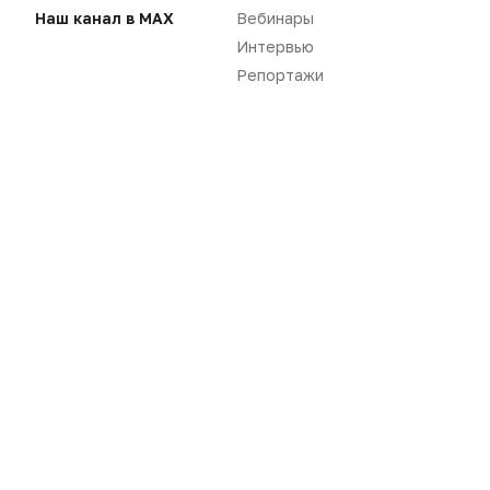
Наш канал в MAX
Вебинары
Интервью
Репортажи
Новости
Репортажи
Регуляторика
Вебинары
Производство
Подкасты
Розница
Интервью
Дистрибуция
Газета
Карьера
Оформить подписку
Аналитика
Архив номеров