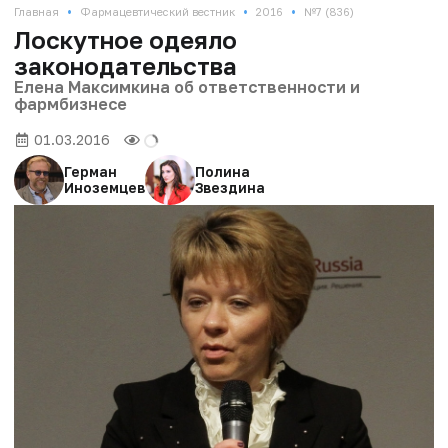
•
•
•
Главная
Фармацевтический вестник
2016
№7 (836)
Лоскутное одеяло
законодательства
Елена Максимкина об ответственности и
фармбизнесе
01.03.2016
Герман
Полина
Иноземцев
Звездина