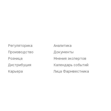
Новости
Репортажи
Регуляторика
Вебинары
Производство
Подкасты
Розница
Интервью
Регуляторика
Аналитика
Дистрибуция
Газета
Производство
Документы
Карьера
Оформить подписку
Розница
Мнения экспертов
Дистрибуция
Календарь событий
Аналитика
Архив номеров
Карьера
Лица Фармвестника
Документы
Реклама в газете
Бизнес
Реклама на сайте
Аптекарь
Контакты