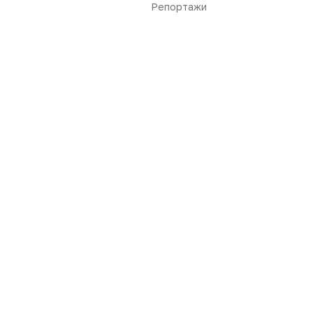
Репортажи
Нет комментариев
Вы не можете оставлять
комментарии
Пожалуйста,
авторизуйтесь