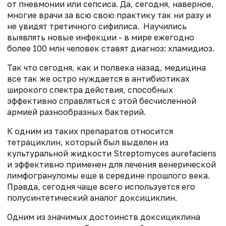
от пневмонии или сепсиса. Да, сегодня, наверное,
многие врачи за всю свою практику так ни разу и
не увидят третичного сифилиса. Научились
выявлять новые инфекции - в мире ежегодно
более 100 млн человек ставят диагноз: хламидиоз.
Так что сегодня, как и полвека назад, медицина
все так же остро нуждается в антибиотиках
широкого спект­ра действия, способных
эффективно справляться с этой бесчисленной
армией разно­образных бактерий.
К одним из таких препаратов относится
тетрациклин, который был выделен из
культуральной жидкости Streptomyces aurefaciens
и эффективно применен для лечения венерической
лимфогрануломы еще в середине прош­лого века.
Правда, сегодня чаще всего используется его
полусинтетический аналог доксициклин.
Одним из значимых достоинств доксициклина