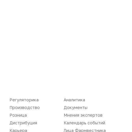
Новости
Репортажи
Регуляторика
Аналитика
Производство
Документы
Регуляторика
Вебинары
Розница
Мнения экспертов
Производство
Подкасты
Дистрибуция
Календарь событий
Карьера
Лица Фармвестника