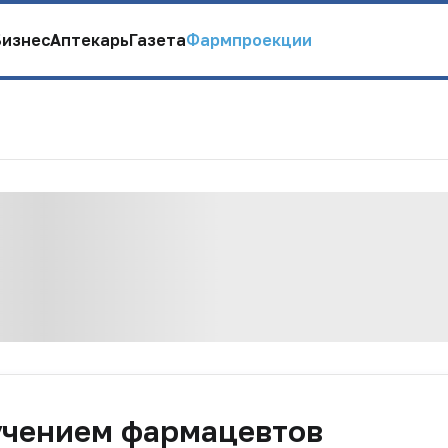
Бизнес
Аптекарь
Газета
Фармпроекции
учением фармацевтов