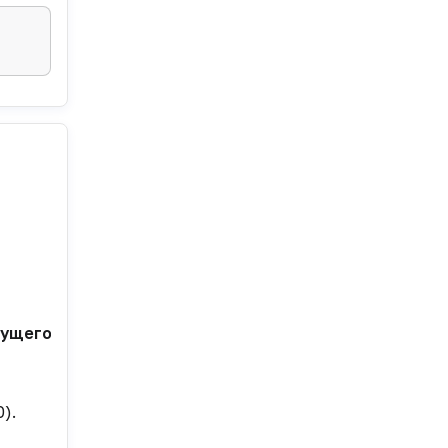
ущего года. Основные претензии связаны с нарушени
).