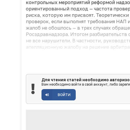
контрольных мероприятий реформой надзорн
ориентированный подход — частота провер
риска, которую им присвоят. Теоретически
проверок, если выполнят требования НАП и 
жалоб не обошлось — в трех случаях обра
Росздравнадзора. Итогом разбирательств 
не все нарушители. В частности, руководс
апелляционную жалобу на решение арбитраж
Для чтения статей необходимо авторизо
Вам необходимо войти в свой аккаунт, либо зарег
ВОЙТИ