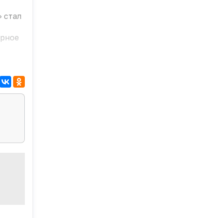
 стал
арное