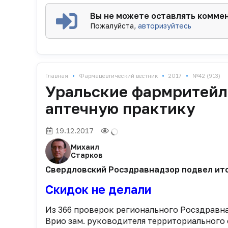
Вы не можете оставлять комме
Пожалуйста,
авторизуйтесь
•
•
•
Главная
Фармацевтический вестник
2017
№42 (913)
Уральские фармритей
аптечную практику
19.12.2017
Михаил
Старков
Свердловский Росздравнадзор подвел итог
Скидок не делали
Из 366 проверок регионального Росздравнад
Врио зам. руководителя территориального