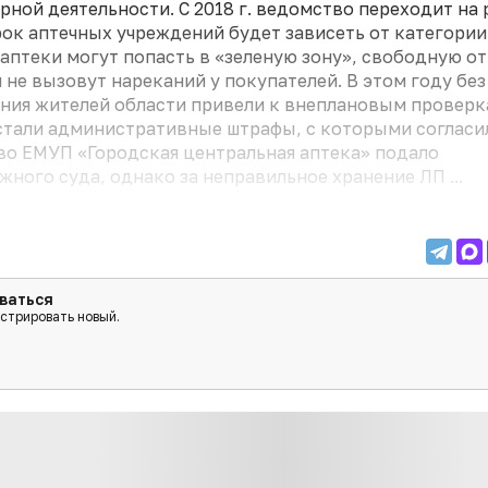
ой деятельности. С 2018 г. ведомство переходит на 
ок аптечных учреждений будет зависеть от категории
 аптеки могут попасть в «зеленую зону», свободную от
не вызовут нареканий у покупателей. В этом году без
щения жителей области привели к внеплановым провер
стали административные штрафы, с которыми согласи
тво ЕМУП «Городская центральная аптека» подало
ного суда, однако за неправильное хранение ЛП ...
ваться
истрировать новый.