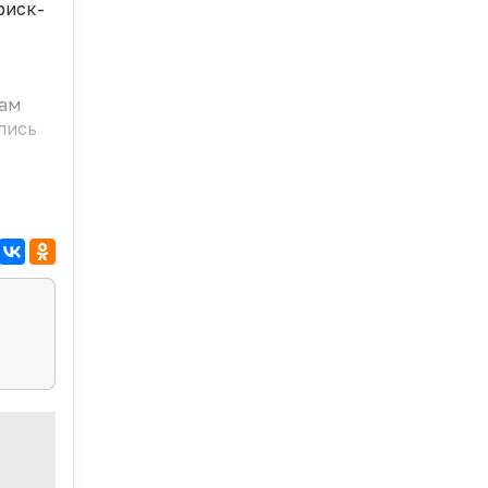
риск-
кам
лись