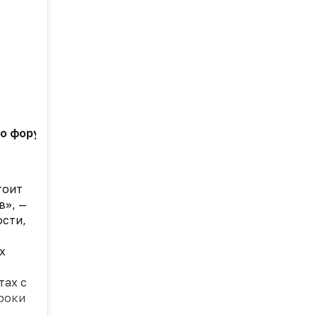
 форума было рассказано о вступающих в силу новы
тоит
в», —
ости,
х
тах с
роки