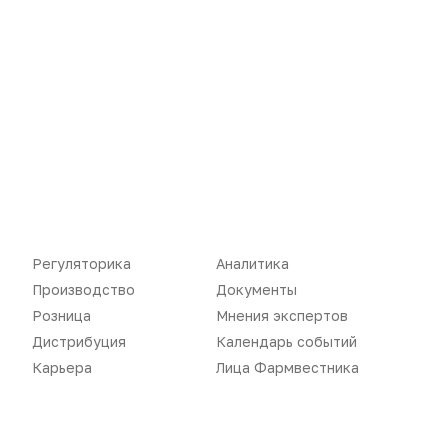
Новости
Репортажи
Регуляторика
Вебинары
Производство
Подкасты
Розница
Интервью
Дистрибуция
Газета
Регуляторика
Аналитика
Карьера
Оформить подписку
Производство
Документы
Аналитика
Архив номеров
Розница
Мнения экспертов
Дистрибуция
Календарь событий
Документы
Реклама в газете
Карьера
Лица Фармвестника
Бизнес
Реклама на сайте
Аптекарь
Контакты