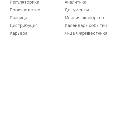
Регуляторика
Аналитика
Дистрибуция
Газета
Производство
Документы
Карьера
Оформить подписку
Розница
Мнения экспертов
Дистрибуция
Календарь событий
Аналитика
Архив номеров
Карьера
Лица Фармвестника
Документы
Реклама в газете
Бизнес
Реклама на сайте
Аптекарь
Контакты
«Политика конфиденциальности»
«Основные виды деятельности компании»
«Редакционная политика»