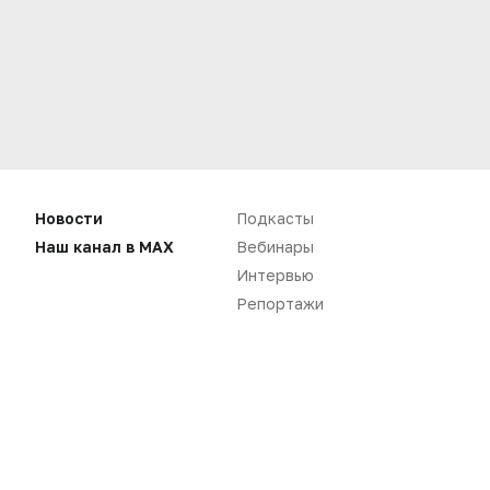
Новости
Подкасты
Наш канал в MAX
Вебинары
Нет комментариев
Интервью
Репортажи
Вы не можете оставлять
комментарии
Пожалуйста,
авторизуйтесь