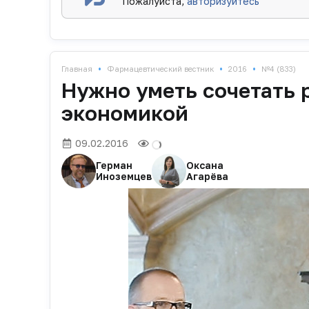
Пожалуйста,
авторизуйтесь
•
•
•
Главная
Фармацевтический вестник
2016
№4 (833)
Нужно уметь сочетать 
экономикой
09.02.2016
Герман
Оксана
Иноземцев
Агарёва