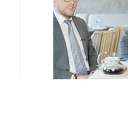
2015 год оказался щедрым на законодате
Нарастили ЕБИТДУ
— Какие события 2015 г. вы бы назвали к