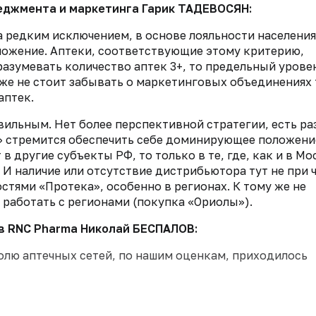
еджмента и маркетинга Гарик ТАДЕВОСЯН:
а редким исключением, в основе лояльности населения
оложение. Аптеки, соответствующие этому критерию,
разумевать количество аптек 3+, то предельный урове
 же не стоит забывать о маркетинговых объединениях
аптек.
вильным. Нет более перспективной стратегии, есть р
,6» стремится обеспечить себе доминирующее положени
в другие субъекты РФ, то только в те, где, как и в Мо
И наличие или отсутствие дистрибьютора тут не при ч
стями «Протека», особенно в регионах. К тому же не
и работать с регионами (покупка «Ориолы»).
в RNC Pharma Николай БЕСПАЛОВ:
 долю аптечных сетей, по нашим оценкам, приходилось