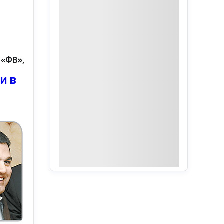
и «ФВ», в группу вошли иркутская сеть «Авиценна», 
и в