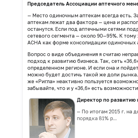
Председатель Ассоциации аптечного мен
— Место одиночным аптекам всегда есть. З
аптекам лежат два фактора — цена и расп
останутся. Если под аптечными сетями под
сетевого сегмента — около 90—95%. К тому
АСНА как форме консолидации одиночных 
Вопрос о виде объединения я считаю непра
подход к развитию бизнеса. Так, сеть «36
определенном регионе. И если она и пойдет 
можно будет достичь такой же доли рынка. 
же «Ригла» неактивно пользуется возможно
забывайте, что и у «36,6» есть возможност
Директор по развитию 
— По итогам 2015 г. на
порядка 81% р...