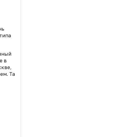
нь
 типа
азный
е в
скве,
ем. Та