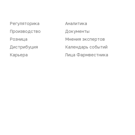
Дистрибуция
Газета
Карьера
Оформить подписку
Регуляторика
Аналитика
Аналитика
Архив номеров
Производство
Документы
Документы
Реклама в газете
Розница
Мнения экспертов
Дистрибуция
Календарь событий
Бизнес
Реклама на сайте
Карьера
Лица Фармвестника
Аптекарь
Контакты
«Политика конфиденциальности»
«Основные виды деятельности компании»
«Редакционная политика»