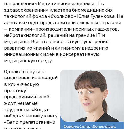
направления «Медицинские изделия и IТ в
здравоохранении» кластера биомедицинских
технологий фонда «Сколково» Юлия Гуленкова. На
арену выходят представители смежных отраслей
— компании—производители носимых гаджетов,
нейротехнологий, решений на границе IТ и
медицины. Все это способствует ускорению
развития компаний и активному внедрению
инновационных идей в консервативную
медицинскую среду.
Однако на пути к
внедрению инноваций
в клиническую
практику
предпринимателей
ждут немалые
трудности. «Когда-
нибудь я напишу книгу
«Бег с препятствиями
на пути запуска