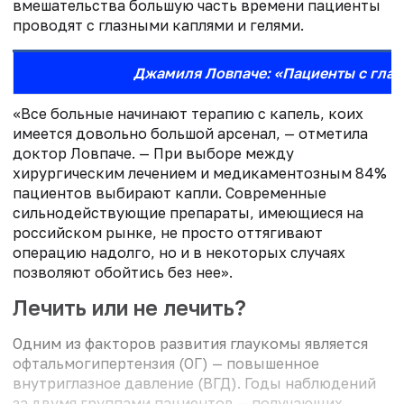
вмешательства большую часть времени пациенты
проводят с глазными каплями и гелями.
Джамиля Ловпаче: «Пациенты с глау
«Все больные начинают терапию с капель, коих
имеется довольно большой арсенал, — отметила
доктор Ловпаче. — При выборе между
хирургическим лечением и медикаментозным 84%
пациентов выбирают капли. Современные
сильнодействующие препараты, имеющиеся на
российском рынке, не просто оттягивают
операцию надолго, но и в некоторых случаях
позволяют обойтись без нее».
Лечить или не лечить?
Одним из факторов развития глаукомы является
офтальмогипертензия (ОГ) — повышенное
внутриглазное давление (ВГД). Годы наблюдений
за двумя группами пациентов — получающих