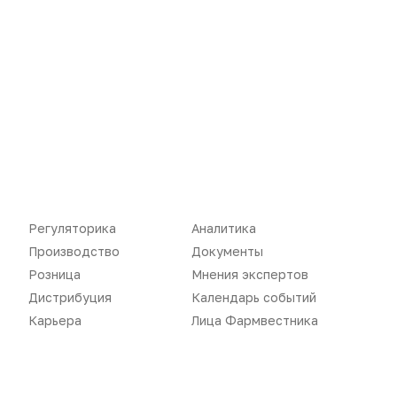
Новости
Репортажи
Регуляторика
Аналитика
Производство
Документы
Регуляторика
Вебинары
Розница
Мнения экспертов
Производство
Подкасты
Дистрибуция
Календарь событий
Карьера
Лица Фармвестника
Розница
Интервью
Дистрибуция
Газета
Карьера
Оформить подписку