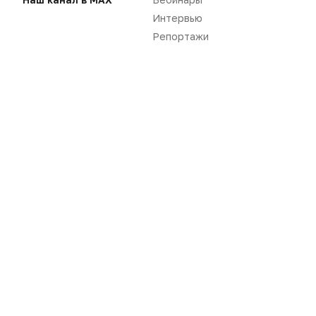
Интервью
Репортажи
Для чтения статей необходимо
авторизоваться
Вам необходимо войти в свой аккаунт, либо
зарегистрировать новый.
ВОЙТИ