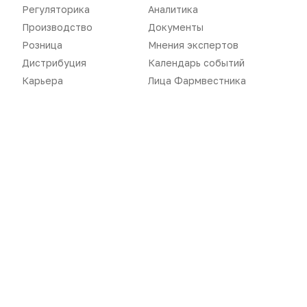
Регуляторика
Аналитика
Производство
Документы
Розница
Мнения экспертов
Дистрибуция
Календарь событий
Новости
Репортажи
Карьера
Лица Фармвестника
Регуляторика
Вебинары
Производство
Подкасты
Розница
Интервью
Дистрибуция
Газета
Карьера
Оформить подписку
Аналитика
Архив номеров
Документы
Реклама в газете
Бизнес
Реклама на сайте
Аптекарь
Контакты