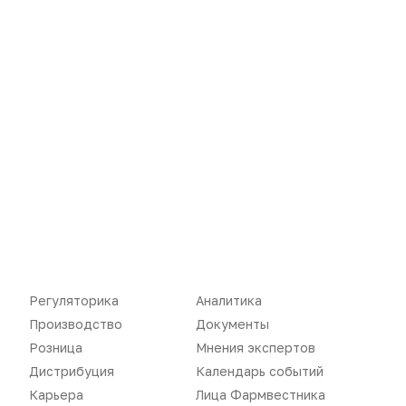
Новости
Репортажи
Регуляторика
Вебинары
Производство
Подкасты
Розница
Интервью
Дистрибуция
Газета
Карьера
Оформить подписку
Аналитика
Архив номеров
Документы
Реклама в газете
Регуляторика
Аналитика
Производство
Документы
Бизнес
Реклама на сайте
Розница
Мнения экспертов
Аптекарь
Контакты
Дистрибуция
Календарь событий
Карьера
Лица Фармвестника