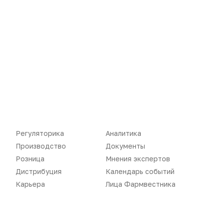
Производство
Подкасты
Розница
Интервью
Дистрибуция
Газета
Карьера
Оформить подписку
Аналитика
Архив номеров
Документы
Реклама в газете
Бизнес
Реклама на сайте
Регуляторика
Аналитика
Аптекарь
Контакты
Производство
Документы
Розница
Мнения экспертов
Дистрибуция
Календарь событий
Карьера
Лица Фармвестника
«Политика конфиденциальности»
«Основные виды деятельности компании»
«Редакционная политика»