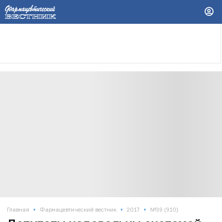
•
•
•
Главная
Фармацевтический вестник
2017
№39 (910)