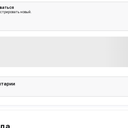
ваться
истрировать новый.
нтарии
ада