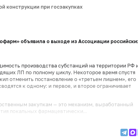
ой конструкции при госзакупках
рофарм» объявила о выходе из Ассоциации российски
одимость производства субстанций на территории РФ 
дящих ЛП по полному циклу. Некоторое время спустя
ил отменить постановление о «третьем лишнем», его
водятся к одному: и первое, и второе ограничивает
арственным закупкам — это механизм, выработанный
тия локальных фармацевтически...