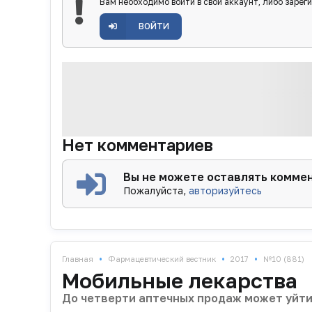
Вам необходимо войти в свой аккаунт, либо зарег
ВОЙТИ
Нет комментариев
Вы не можете оставлять комме
Пожалуйста,
авторизуйтесь
•
•
•
Главная
Фармацевтический вестник
2017
№10 (881)
Мобильные лекарства
До четверти аптечных продаж может уйти