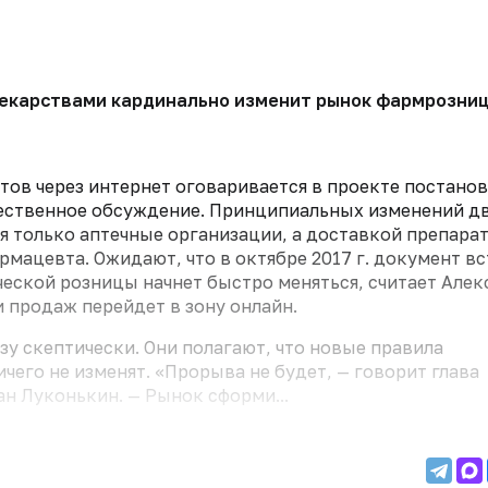
екарствами кардинально изменит рынок фармрозницы
ов через интернет оговаривается в проекте постано
ественное обсуждение. Принципиальных изменений дв
я только аптечные организации, а доставкой препара
мацевта. Ожидают, что в октябре 2017 г. документ в
ческой розницы начнет быстро меняться, считает Але
и продаж перейдет в зону онлайн.
зу скептически. Они полагают, что новые правила
его не изменят. «Прорыва не будет, — говорит глава
н Луконькин. — Рынок сформи...