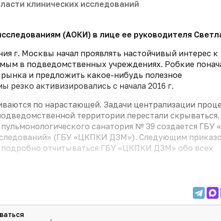
бласти клинических исследований
исследованиям (АОКИ) в лице ее руководителя Светл
ия г. Москвы начал проявлять настойчивый интерес к
имым в подведомственных учреждениях. Робкие понач
 рынка и предложить какое-нибудь полезное
 резко активизировались с начала 2016 г.
иваются по нарастающей. Задачи централизации проце
подведомственной территории перестали скрываться.
 пульмонологического санатория № 39 создается ГБУ 
сследований» (ГБУ «ЦКПКИ ДЗМ»). Следующим приказо
подробно отчитываться ГБУ «ЦКПКИ ДЗМ» обо всех
ваться