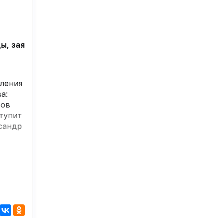
, заявил управляющий партнер АСНА Александр Конд
вления
а:
тов
ступит
ксандр