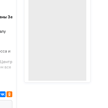
аны Завидовой делится с читателями «ФВ» своим мне
алу
сса и
«Центр
м все