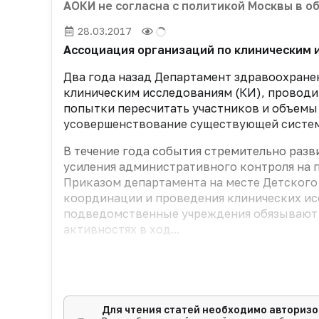
АОКИ не согласна с политикой Москвы в о
28.03.2017
Ассоциация организаций по клиническим 
Два года назад Департамент здравоохранен
клиническим исследованиям (КИ), провод
попытки пересчитать участников и объемы
усовершенствование существующей системы
В течение года события стремительно разв
усиления административного контроля на 
Приказом департамента на месте Детского
координации и проведения клинических и
подведомственные учреждения обязывают 
активностях в ход...
Для чтения статей необходимо авторизо