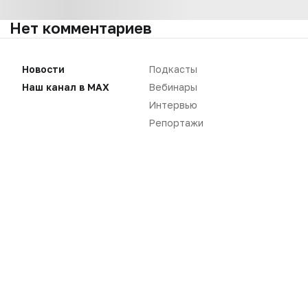
Нет комментариев
Вы не можете оставлять
Новости
Подкасты
комментарии
Пожалуйста,
авторизуйтесь
Наш канал в MAX
Вебинары
Интервью
Репортажи