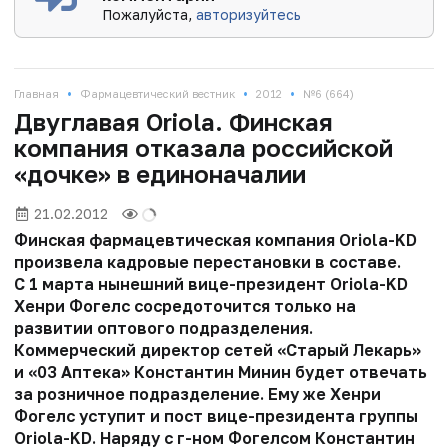
Пожалуйста,
авторизуйтесь
•
•
•
Главная
Фармацевтический вестник
2012
№6 (664)
Двуглавая Oriola. Финская
компания отказала российской
«дочке» в единоначалии
21.02.2012
Финская фармацевтическая компания Oriola-KD
произвела кадровые перестановки в составе.
С 1 марта нынешний вице-президент Oriola-KD
Хенри Фогелс сосредоточится только на
развитии оптового подразделения.
Коммерческий директор сетей «Старый Лекарь»
и «03 Аптека» Константин Минин будет отвечать
за розничное подразделение. Ему же Хенри
Фогелс уступит и пост вице-президента группы
Oriola-KD. Наряду с г-ном Фогелсом Константин