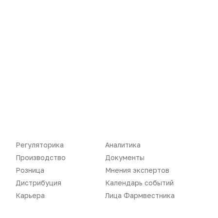
Новости
Репортажи
Регуляторика
Вебинары
Производство
Подкасты
Розница
Интервью
Дистрибуция
Газета
Карьера
Оформить подписку
Регуляторика
Аналитика
Аналитика
Архив номеров
Производство
Документы
Розница
Мнения экспертов
Документы
Реклама в газете
Дистрибуция
Календарь событий
Бизнес
Реклама на сайте
Карьера
Лица Фармвестника
Аптекарь
Контакты