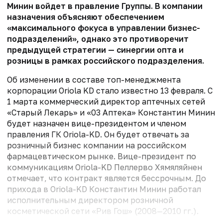
Минин войдет в правление Группы. В компании
назначения объясняют обеспечением
«максимального фокуса в управлении бизнес-
подразделений», однако это противоречит
предыдущей стратегии — синергии опта и
розницы в рамках российского подразделения.
Об изменении в составе топ-менеджмента
корпорации Oriola KD стало известно 13 февраля. С
1 марта коммерческий директор аптечных сетей
«Старый Лекарь» и «03 Аптека» Константин Минин
будет назначен вице-президентом и членом
правления ГК Oriola-KD. Он будет отвечать за
розничный бизнес компании на российском
фармацевтическом рынке. Вице-президент по
коммуникациям Oriola-KD Пеллерво Хямяляйнен
отмечает, что контракт является бессрочным. До
прихода в Oriola-KD Константин Минин работал
исполнительным директором розничной
косметической сети «Рив Гош» (2008—2010 гг.).