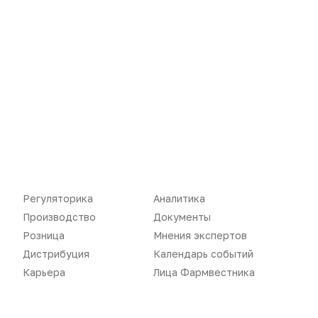
Регуляторика
Вебинары
Производство
Подкасты
Розница
Интервью
Дистрибуция
Газета
Карьера
Оформить подписку
Аналитика
Архив номеров
Документы
Реклама в газете
Регуляторика
Аналитика
Бизнес
Реклама на сайте
Производство
Документы
Аптекарь
Контакты
Розница
Мнения экспертов
Дистрибуция
Календарь событий
Карьера
Лица Фармвестника
«Политика конфиденциальности»