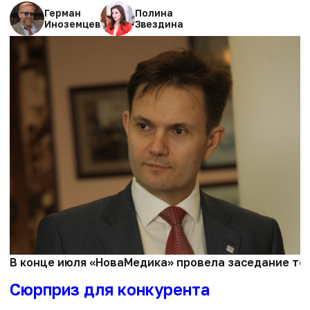
Герман
Полина
Иноземцев
Звездина
В конце июля «НоваМедика» провела заседание тен
Сюрприз для конкурента