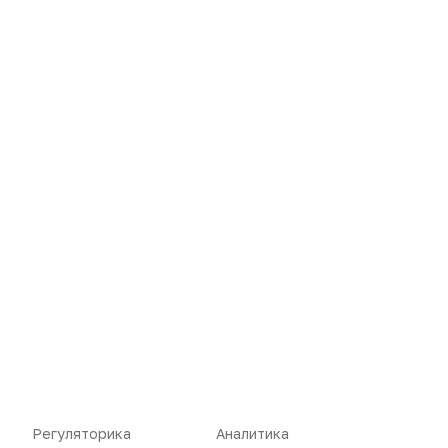
Новости
Репортажи
Регуляторика
Вебинары
Производство
Подкасты
Розница
Интервью
Дистрибуция
Газета
Карьера
Оформить подписку
Регуляторика
Аналитика