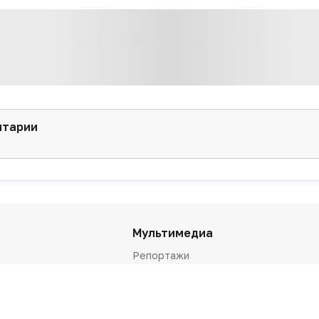
нтарии
Мультимедиа
Репортажи
Вебинары
Подкасты
Интервью