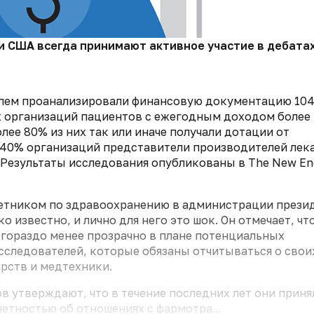
США всегда принимают активное участие в дебатах 
элем проанализировали финансовую документацию 10
 организаций пациентов с ежегодным доходом более 
олее 80% из них так или иначе получали дотации от
у 40% организаций представители производителей лек
 Результаты исследования опубликованы в The New En
ветником по здравоохранению в администрации прези
 известно, и лично для него это шок. Он отмечает, чт
гораздо менее прозрачно в плане потенциальных
сследователей, которые обязаны отчитываться о свои
рств и медтехники.
в утверждают, что в течение последних лет они приня
етностью об отношениях с фарм­отра...