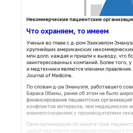
Некоммерческие пациентские организации 
Что охраняем, то имеем
Ученые во главе с д-ром Эзикиелом Эману
крупнейших американских некоммерческих
млн долл. каждая и пришли к выводу, что б
заинтересованных компаний. Более того, 
и медтехники являются членами правления.
Journal of Medicine.
По словам д-ра Эмануэля, работавшего со
Барака Обамы, ранее об этом не было широко
финансирование пациентских организаций 
конфликтов интересов, чем медицинских и
взаимоотношениях с производителями лека
Сами организации по защите прав пациенто
целый ряд мер по улучшению ситуации с отч