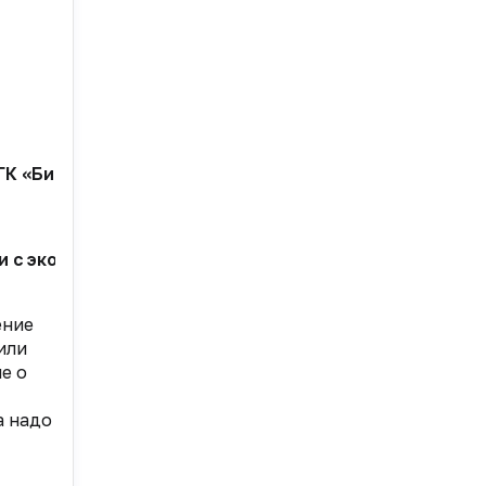
 «Биотэк») Григорий ЛЕВИЦКИЙ. Он не понаслышке зна
и с экономической ситуацией. Ваше предприятие что
ение
или
е о
а надо