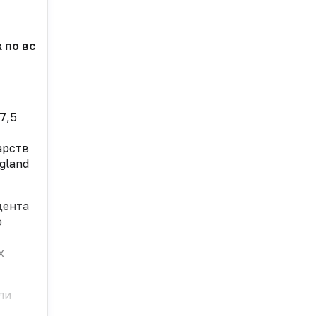
по всем вопросам здравоохранения — от высоких цен
4
7,5
арств
gland
дента
о
х
ли