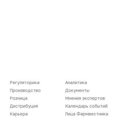
Новости
Репортажи
Регуляторика
Вебинары
Производство
Подкасты
Розница
Интервью
Дистрибуция
Газета
Карьера
Оформить подписку
Регуляторика
Аналитика
Аналитика
Архив номеров
Производство
Документы
Розница
Мнения экспертов
Документы
Реклама в газете
Дистрибуция
Календарь событий
Бизнес
Реклама на сайте
Карьера
Лица Фармвестника
Аптекарь
Контакты