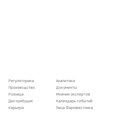
Новости
Репортажи
Регуляторика
Вебинары
Производство
Подкасты
Розница
Интервью
Дистрибуция
Газета
Карьера
Оформить подписку
Аналитика
Архив номеров
Регуляторика
Аналитика
Документы
Реклама в газете
Производство
Документы
Розница
Мнения экспертов
Бизнес
Реклама на сайте
Дистрибуция
Календарь событий
Аптекарь
Контакты
Карьера
Лица Фармвестника