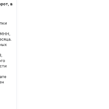
оборот, включающий в себя все категории товаров, р
упки
 МНН,
есяца.
ьных
З,
ого
асти
ате
ен