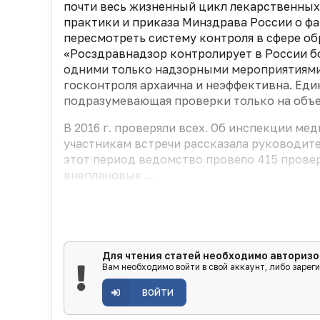
почти весь жизненный цикл лекарственных
практики и приказа Минздрава России о фа
пересмотреть систему контроля в сфере об
«Росздравнадзор контролирует в России бо
одними только надзорными мероприятиями 
госконтроля архаична и неэффективна. Ед
подразумевающая проверки только на объ
В 2016 г. проверяли всех. Об инспекции м
участникам встречи рассказала руководите
этот период ведомство провело 415 проверок
внеплановых ...
Для чтения статей необходимо авторизо
Вам необходимо войти в свой аккаунт, либо зарег
ВОЙТИ