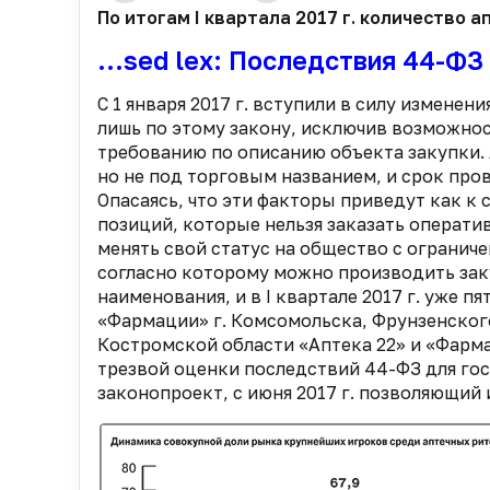
По итогам I квартала 2017 г. количество
…sed lex: Последствия 44-ФЗ
С 1 января 2017 г. вступили в силу измене
лишь по этому закону, исключив возможнос
требованию по описанию объекта закупки. 
но не под торговым названием, и срок про
Опасаясь, что эти факторы приведут как к
позиций, которые нельзя заказать операти
менять свой статус на общество с огранич
согласно которому можно производить зак
наименования, и в I квартале 2017 г. уже п
«Фармации» г. Комсомольска, Фрунзенског
Костромской области «Аптека 22» и «Фармац
трезвой оценки последствий 44-ФЗ для го
законопроект, с июня 2017 г. позволяющий 