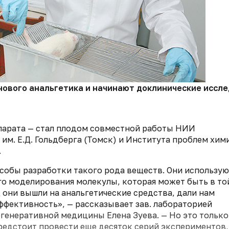
ового анальгетика и начинают доклинические иссле
парата — стал плодом совместной работы НИИ
м. Е.Д. Гольдберга (Томск) и Института проблем хим
.
собы разработки такого рода веществ. Они использу
 моделирования молекулы, которая может быть в то
 они вышли на анальгетические средства, дали нам
эффективность», — рассказывает зав. лабораторией
енеративной медицины Елена Зуева. — Но это только
редстоит провести еще десяток серий экспериментов,