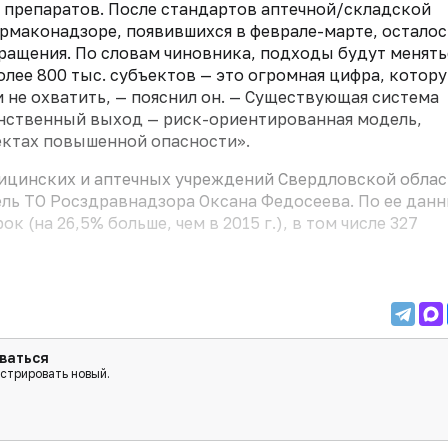
 препаратов. После стандартов аптечной/складской
рмаконадзоре, появившихся в феврале-марте, осталос
ращения. По словам чиновника, подходы будут менять
лее 800 тыс. субъектов — это огромная цифра, котор
не охватить, — пояснил он. — Существующая система
инственный выход — риск-ориентированная модель,
ектах повышенной опасности».
едицинских и аптечных учреждений Свердловской обла
ль ТО Росздравнадзора Оксана Федосеева. По ее данн
 (на 26,5% больше, чем в 2015 г.), в том числе 327
ваться
истрировать новый.