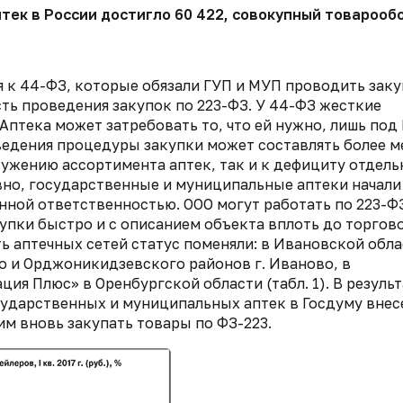
 аптек в России достигло 60 422, совокупный товаро
ния к 44-ФЗ, которые обязали ГУП и МУП проводить зак
ть проведения закупок по 223-ФЗ. У 44-ФЗ жесткие
Аптека может затребовать то, что ей нужно, лишь под
ведения процедуры закупки может составлять более м
 сужению ассортимента аптек, так и к дефициту отдел
вно, государственные и муниципальные аптеки начали
енной ответственностью. ООО могут работать по 223-Ф
упки быстро и с описанием объекта вплоть до торгов
ять аптечных сетей статус поменяли: в Ивановской обл
о и Орджоникидзевского районов г. Иваново, в
ия Плюс» в Оренбургской области (табл. 1). В результ
сударственных и муниципальных аптек в Госдуму внес
им вновь закупать товары по ФЗ-223.