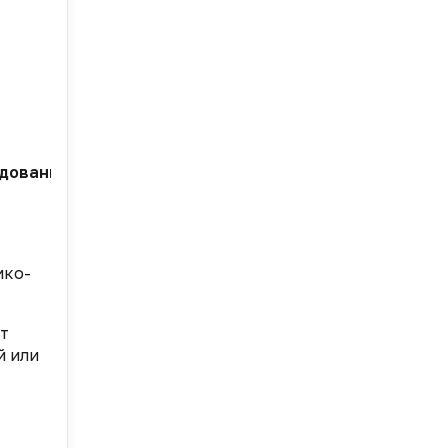
дования. Разработчики препарата рассчитывают, что
ико-
ют
й или