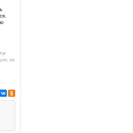
ь
ся.
ую
сти
ым, за