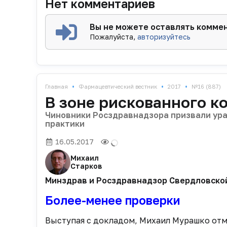
Нет комментариев
Вы не можете оставлять комме
Пожалуйста,
авторизуйтесь
•
•
•
Главная
Фармацевтический вестник
2017
№16 (887)
В зоне рискованного к
Чиновники Росздравнадзора призвали ура
практики
16.05.2017
Михаил
Старков
Минздрав и Росздравнадзор Свердловской
Более-менее проверки
Выступая с докладом, Михаил Мурашко отм