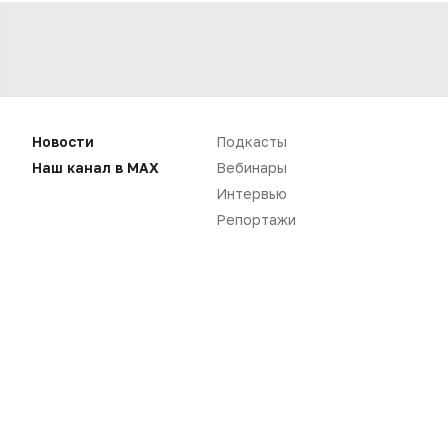
Новости
Подкасты
Наш канал в MAX
Вебинары
Интервью
Репортажи
Нет комментариев
Вы не можете оставлять
комментарии
Пожалуйста,
авторизуйтесь