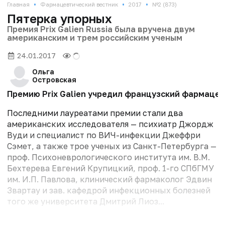
•
•
•
Главная
Фармацевтический вестник
2017
№2 (873)
Пятерка упорных
Премия Prix Galien Russia была вручена двум
американским и трем российским ученым
24.01.2017
Ольга
Островская
Премию Prix Galien учредил французский фармацев
Последними лауреатами премии стали два
американских исследователя — психиатр Джордж
Вуди и специалист по ВИЧ-инфекции Джеффри
Сэмет, а также трое ученых из Санкт-Петербурга —
проф. Психоневрологического института им. В.М.
Бехтерева Евгений Крупицкий, проф. 1-го СПбГМУ
им. И.П. Павлова, клинический фармаколог Эдвин
Звартау и зав. кафедрой инфекционных болезней
того же университета Дмитрий Лиоз...