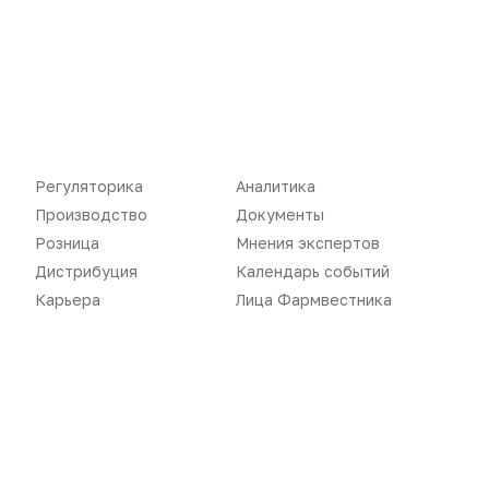
Дистрибуция
Газета
Карьера
Оформить подписку
Аналитика
Архив номеров
Документы
Реклама в газете
Бизнес
Реклама на сайте
Регуляторика
Аналитика
Производство
Документы
Аптекарь
Контакты
Розница
Мнения экспертов
Дистрибуция
Календарь событий
Карьера
Лица Фармвестника
«Политика конфиденциальности»
«Основные виды деятельности компании»
«Редакционная политика»