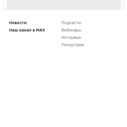
Новости
Подкасты
Наш канал в MAX
Вебинары
Интервью
Репортажи
Новости
Репортажи
Регуляторика
Вебинары
Производство
Подкасты
Розница
Интервью