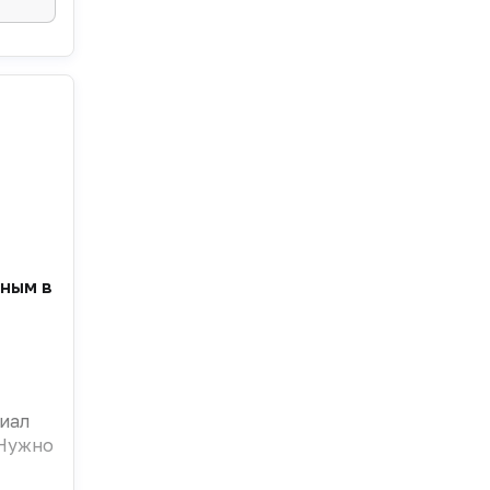
ым в прошлом году на конференции, посвященной но
циал
 Нужно