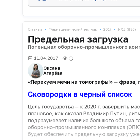
•
•
•
Главная
Фармацевтический вестник
2017
№12 (883)
Предельная загрузка
Потенциал оборонно-промышленного комп
11.04.2017
Оксана
Агарёва
«Перекуем мечи на томографы!» — фраза,
Сковородки в черный список
Цель государства — к 2020 г. завершить м
плановое, как сказал Владимир Путин, рит
подразу­мевает наличие большого объема г
оборонно-промышленного комплекса (ОПК),
будет обеспечить предельную загрузку уж