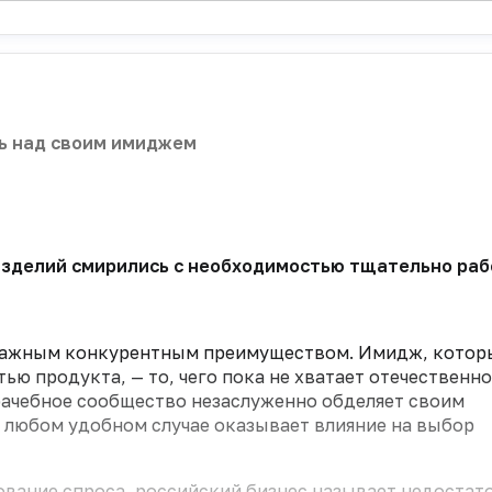
ь над своим имиджем
зделий смирились с необходимостью тщательно работ
 важным конкурентным преимуществом. Имидж, котор
ью продукта, — то, чего пока не хватает отечественн
рачебное сообщество незаслуженно обделяет своим
 любом удобном случае оказывает влияние на выбор
ование спроса, российский бизнес называет недостат