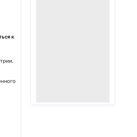
ся к развитию нового направления ведомства — реа
трии.
енного