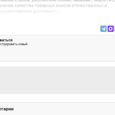
внение качества товарных знаков отечественных и
дожественное достоинст...
ваться
истрировать новый.
нтарии