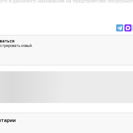
го и двойного назначения на предприятиях оборонно
ваться
истрировать новый.
нтарии