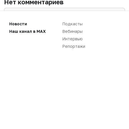
Нет комментариев
Вы не можете оставлять
комментарии
Новости
Подкасты
Пожалуйста,
авторизуйтесь
Наш канал в MAX
Вебинары
Интервью
Репортажи