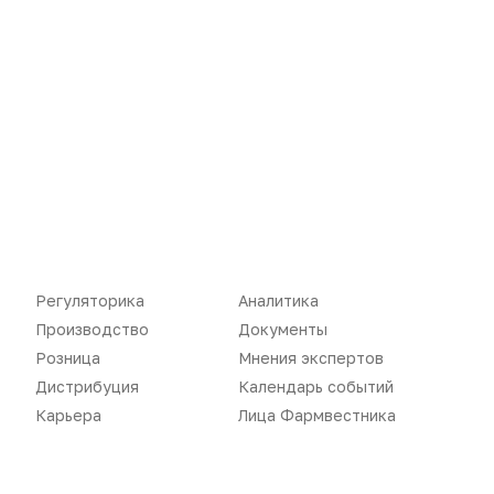
Новости
Репортажи
Регуляторика
Вебинары
Производство
Подкасты
Розница
Интервью
Дистрибуция
Газета
Карьера
Оформить подписку
Регуляторика
Аналитика
Аналитика
Архив номеров
Производство
Документы
Розница
Мнения экспертов
Документы
Реклама в газете
Дистрибуция
Календарь событий
Бизнес
Реклама на сайте
Карьера
Лица Фармвестника
Аптекарь
Контакты