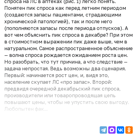
спроса на ЛС в аптеках (рис. 1) легко понять.
Понятен пик спроса как перед летним периодом
(создаются запасы пациентами, страдающими
хронической патологией), так и после него
(пополняются запасы после периода отпусков). А
вот чем объяснить пик спроса в декабре? При этом
в стоимостном выражении пик даже выше, чем в
натуральном. Самое распространенное объяснение
— волна спроса рождается ожиданием роста цен.
Но разобрать, что тут причина, а что следствие —
задача непростая. Ведь возможны два сценария.
Первый: начинается рост цен, и, видя это,
население скупает ЛС «про запас». Второй:
предвидя очередной декабрьский пик спроса,
производители или товаропроводящая цепь
повышают цены, чтобы не упустить свою выгоду.
Любопытен фак...