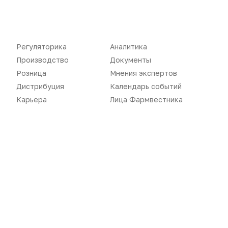
Документы
Реклама в газете
Бизнес
Реклама на сайте
Регуляторика
Аналитика
Аптекарь
Контакты
Производство
Документы
Розница
Мнения экспертов
Дистрибуция
Календарь событий
Карьера
Лица Фармвестника
«Политика конфиденциальности»
«Основные виды деятельности компании»
«Редакционная политика»
Воспроизведение материалов допускается только при соблюдении
ограничений, установленных Правообладателем
, при указании
автора используемых материалов и ссылки на портал
Pharmvestnik.ru как на источник заимствования с обязательной