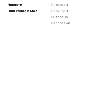
Новости
Подкасты
Наш канал в MAX
Вебинары
Интервью
Репортажи
Новости
Репортажи
Регуляторика
Вебинары
Производство
Подкасты
Розница
Интервью
Дистрибуция
Газета
Карьера
Оформить подписку
Аналитика
Архив номеров