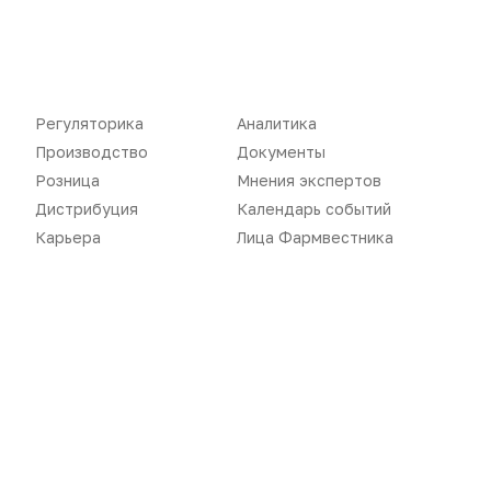
Документы
Реклама в газете
Бизнес
Реклама на сайте
Аптекарь
Контакты
Регуляторика
Аналитика
Производство
Документы
Розница
Мнения экспертов
Дистрибуция
Календарь событий
«Политика конфиденциальности»
Карьера
Лица Фармвестника
«Основные виды деятельности компании»
«Редакционная политика»
Воспроизведение материалов допускается только при соблюдении
ограничений, установленных Правообладателем
, при указании
автора используемых материалов и ссылки на портал
Pharmvestnik.ru как на источник заимствования с обязательной
гиперссылкой на сайт
pharmvestnik.ru