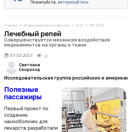
Пожалуйста,
авторизуйтесь
•
•
•
Главная
Фармацевтический вестник
2017
№7 (878)
Лечебный репей
Совершенствуется механизм воздействия
медикаментов на органы и ткани
07.03.2017
Светлана
Скороход
Исследовательская группа российских и американс
Полезные
пассажиры
Первый проект по
созданию
нанооболочек для
лекарств разработали