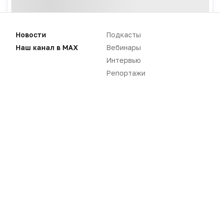
Новости
Подкасты
Наш канал в MAX
Вебинары
Интервью
Репортажи
Новости
Репортажи
Регуляторика
Вебинары
Производство
Подкасты
Розница
Интервью
Дистрибуция
Газета
Карьера
Оформить подписку
Аналитика
Архив номеров