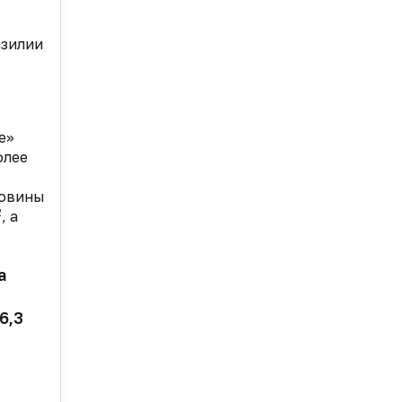
азилии
е»
олее
ловины
2
, а
а
6,3