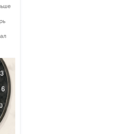
льше
рь
вал