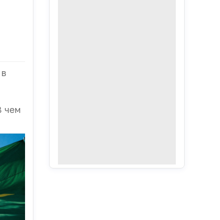
 в
В чем