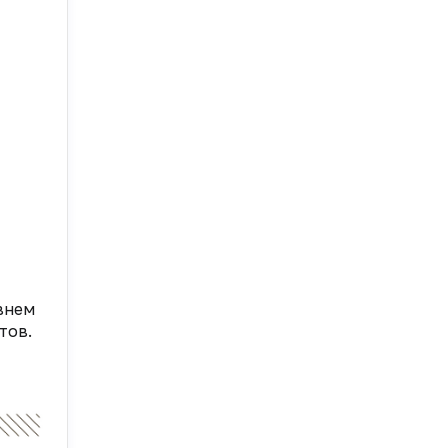
внем
тов.