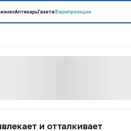
Бизнес
Аптекарь
Газета
Фармпроекции
ивлекает и отталкивает