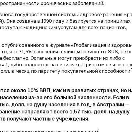
спространенности хронических заболеваний.
основа государственной системы здравоохранения Бр
. Она создана в 1990 году и базируется на принципах
доступа к медицинским услугам для всех пациентов,
 опубликованного в журнале «Глобализация и здоровь
на то, что 71,5% населения целиком зависят от SUS, не б
 бесплатно. Остальные могут приобрести их либо с
ва1, либо полностью за свой счет. При этом свыше по
олл. в месяц по паритету покупательной способности
ся около 10% ВВП, как и в развитых странах, но н
населения из-за его большой численности. Если в
ыс. долл. на душу населения в год, в Австралии — 
хранение направляют всего 1,57 тыс. долл. на душу
ств получают частные учреждения.
2
м выражении приходится на дженерики
.