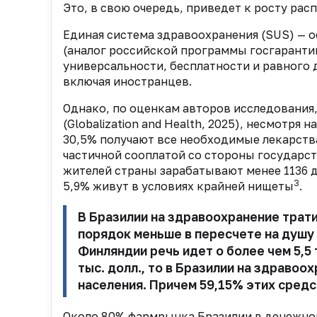
Это, в свою очередь, приведет к росту ра
Единая система здравоохранения (SUS) — 
(аналог российской программы госгарантий)
универсальности, бесплатности и равного 
включая иностранцев.
Однако, по оценкам авторов исследования,
(Globalization and Health, 2025), несмотря 
30,5% получают все необходимые лекарства
частичной сооплатой со стороны государст
жителей страны зарабатывают менее 1136 д
3
5,9% живут в условиях крайней нищеты
.
В Бразилии на здравоохранение тратит
порядок меньше в пересчете на душу 
Финляндии речь идет о более чем 5,5 т
тыс. долл., то в Бразилии на здравоо
населения. Причем 59,15% этих сред
Около 80% фармрынка Бразилии в денежно