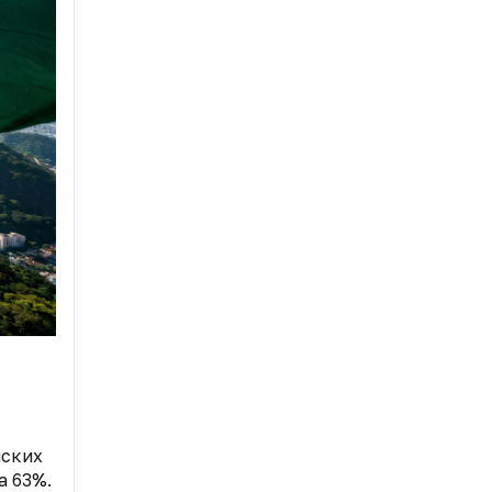
нских
а 63%.