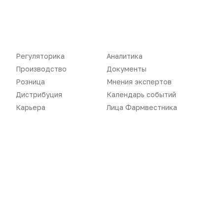
Регуляторика
Аналитика
Новости
Репортажи
Производство
Документы
Розница
Мнения экспертов
Регуляторика
Вебинары
Дистрибуция
Календарь событий
Производство
Подкасты
Карьера
Лица Фармвестника
Розница
Интервью
Дистрибуция
Газета
Карьера
Оформить подписку
Аналитика
Архив номеров
Документы
Реклама в газете
Бизнес
Реклама на сайте