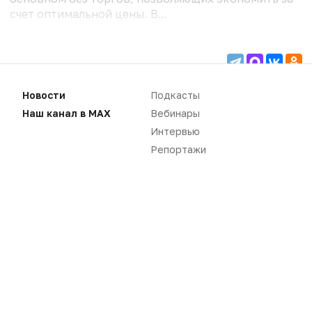
счет оптимальной цены. В...
Для чтения статей необходимо
Новости
Подкасты
авторизоваться
Наш канал в MAX
Вебинары
Вам необходимо войти в свой аккаунт, либо
зарегистрировать новый.
Интервью
Репортажи
ВОЙТИ