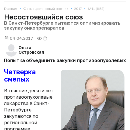
•
•
•
Главная
Фармацевтический вестник
2017
№11 (882)
Несостоявшийся союз
В Санкт-Петербурге пытаются оптимизировать
закупку онкопрепаратов
04.04.2017
Ольга
Островская
Попытка объединить закупки противоопухолевых пр
Четверка
смелых
В течение десяти лет
противоопухолевые
лекарства в Санкт-
Петербурге
закупаются по
региональной
программе