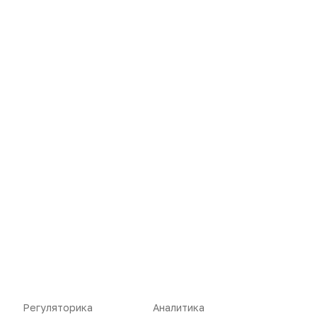
Нет комментариев
Вы не можете оставлять
комментарии
Пожалуйста,
авторизуйтесь
Регуляторика
Аналитика