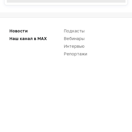
Новости
Репортажи
Новости
Подкасты
Регуляторика
Вебинары
Наш канал в MAX
Вебинары
Интервью
Производство
Подкасты
Репортажи
Розница
Интервью
Дистрибуция
Газета
Карьера
Оформить подписку
Аналитика
Архив номеров
Документы
Реклама в газете
Бизнес
Реклама на сайте
Аптекарь
Контакты