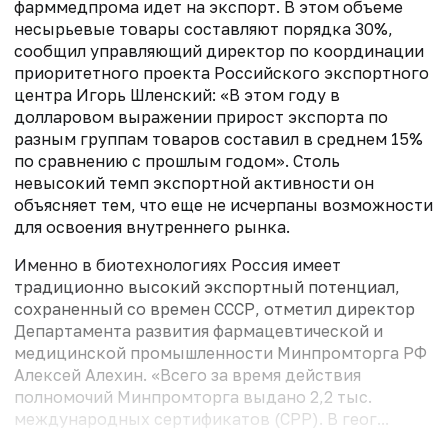
фарммедпрома идет на экспорт. В этом объеме
несырьевые товары составляют порядка 30%,
сообщил управляющий директор по координации
приоритетного проекта Российского экспортного
центра Игорь Шленский: «В этом году в
долларовом выражении прирост экспорта по
разным группам товаров составил в среднем 15%
по сравнению с прошлым годом». Столь
невысокий темп экспортной активности он
объясняет тем, что еще не исчерпаны возможности
для освоения внутреннего рынка.
Именно в биотехнологиях Россия имеет
традиционно высокий экспортный потенциал,
сохраненный со времен СССР, отметил директор
Департамента развития фармацевтической и
медицинской промышленности Минпромторга РФ
Алексей Алехин. «Всего за время действия
полномочий Минпромторга выдано 2,2 тыс.
международных сертификатов (СРР). В геог...