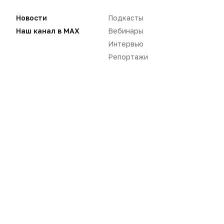
Новости
Подкасты
Наш канал в MAX
Вебинары
Интервью
Репортажи
Новости
Репортажи
Регуляторика
Вебинары
Производство
Подкасты
Розница
Интервью