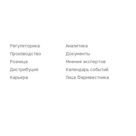
Дистрибуция
Газета
Карьера
Оформить подписку
Аналитика
Архив номеров
Документы
Реклама в газете
Регуляторика
Аналитика
Бизнес
Реклама на сайте
Производство
Документы
Розница
Мнения экспертов
Аптекарь
Контакты
Дистрибуция
Календарь событий
Карьера
Лица Фармвестника
«Политика конфиденциальности»
«Основные виды деятельности компании»
«Редакционная политика»