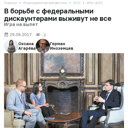
•
•
•
Главная
Фармацевтический вестник
2017
№26 (897)
В борьбе с федеральными
дискаунтерами выживут не все
Игра на вылет
29.08.2017
Оксана
Герман
Агарёва
Иноземцев