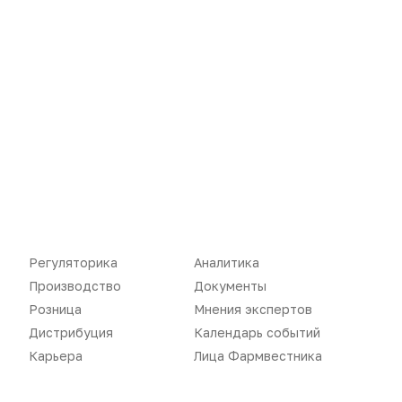
Новости
Репортажи
Регуляторика
Вебинары
Производство
Подкасты
Розница
Интервью
Регуляторика
Аналитика
Дистрибуция
Газета
Производство
Документы
Карьера
Оформить подписку
Розница
Мнения экспертов
Дистрибуция
Календарь событий
Аналитика
Архив номеров
Карьера
Лица Фармвестника
Документы
Реклама в газете