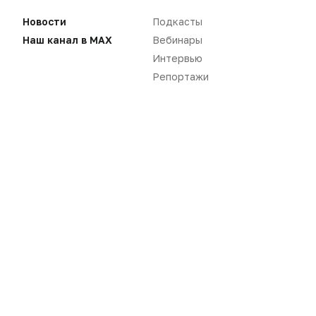
Новости
Подкасты
Наш канал в MAX
Вебинары
Интервью
Нет комментариев
Репортажи
Вы не можете оставлять
комментарии
Пожалуйста,
авторизуйтесь