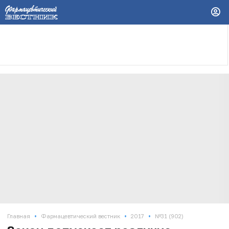
•
•
•
Главная
Фармацевтический вестник
2017
№31 (902)